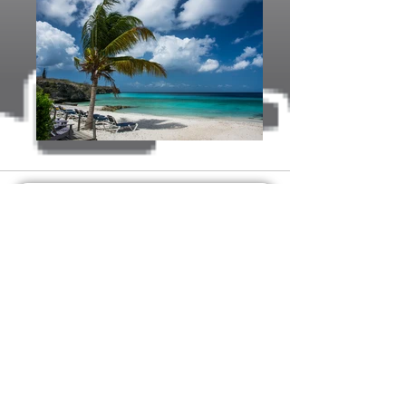
SOLICITAR PRESUPUESTO
CONTACTO
C/ Villafuerte N°
35, Málaga
+34
951 485 004
pomiserv@gmail.com
© 2018 ML services Malaga, Todos los derechos
reservados.
Términos y Condiciones.